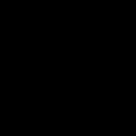
Facebook
Twitter
YouTube
LinkedIn