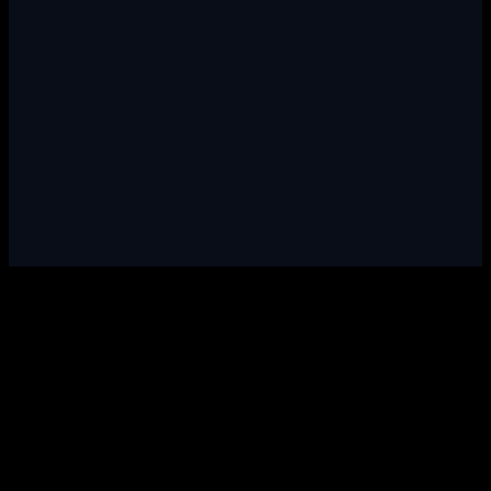
Facebook
Twitter
YouTube
LinkedIn