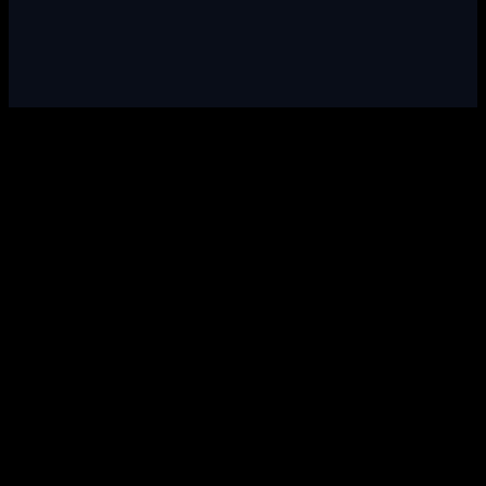
Facebook
Twitter
YouTube
LinkedIn