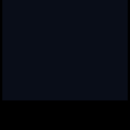
Facebook
Twitter
YouTube
LinkedIn