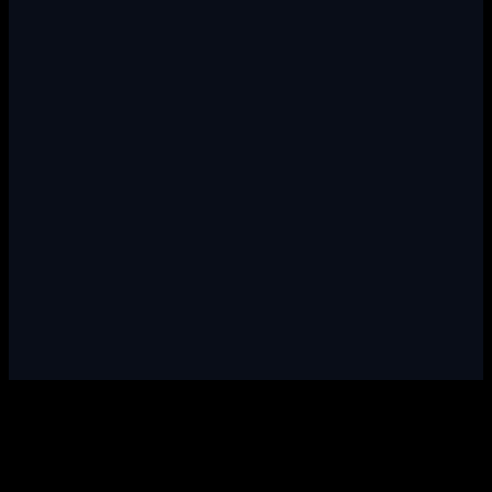
Facebook
Twitter
YouTube
LinkedIn