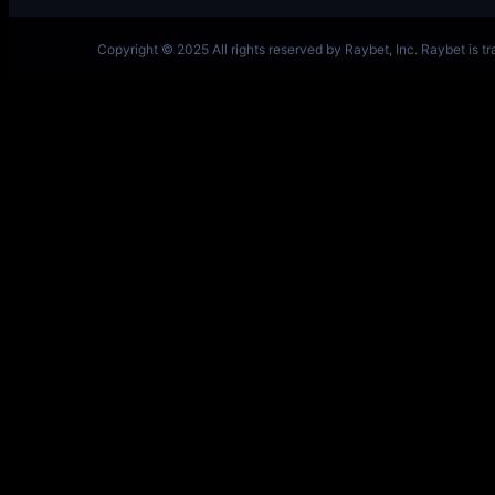
一竞技网址 – 从一开始·竞无止境 V