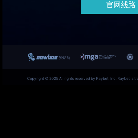
一竞技网址 – 从一开始·竞无止境 V