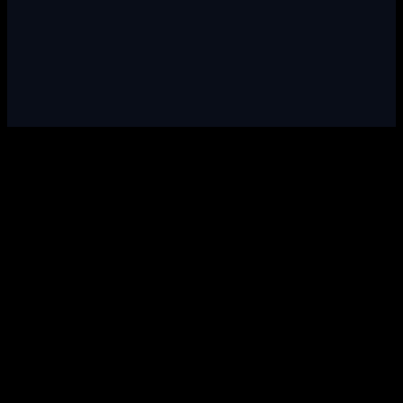
Facebook
Twitter
YouTube
LinkedIn