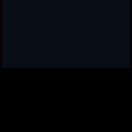
Facebook
Twitter
YouTube
LinkedIn