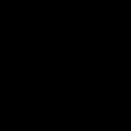
Facebook
Twitter
YouTube
LinkedIn