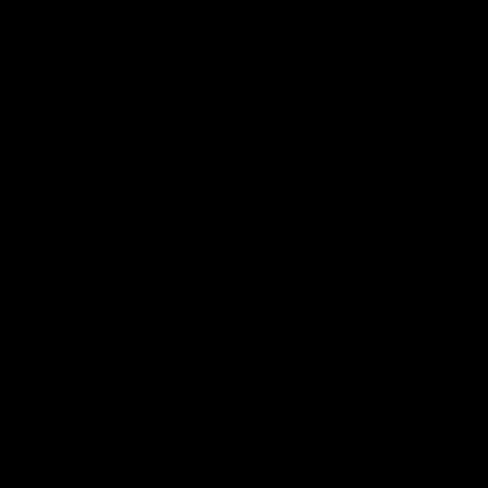
雷竞技
首页–雷竞技地址-英雄联盟(LOL)S15预测英雄联盟预测官网