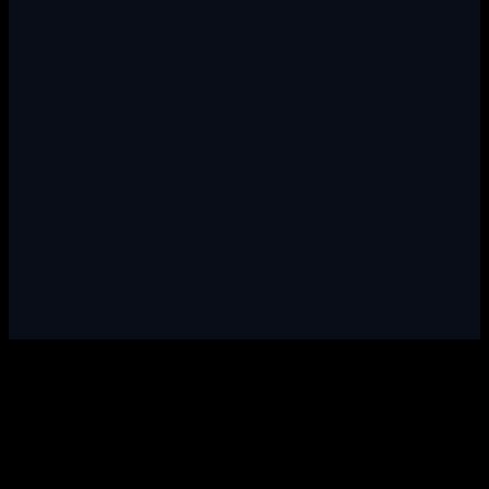
Facebook
Twitter
YouTube
LinkedIn