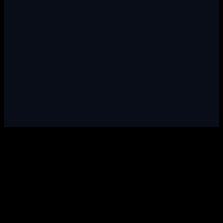
Facebook
Twitter
YouTube
LinkedIn