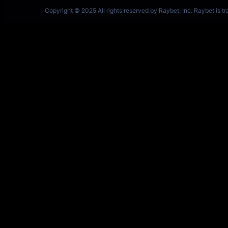
一竞技网址 – 从一开始·竞无止境 V