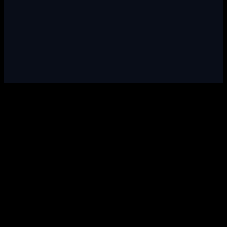
Facebook
Twitter
YouTube
LinkedIn